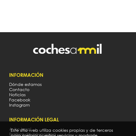
INFORMACIÓN
Dónde estamos
Contacto
Noticias
Facebook
Instagram
INFORMACIÓN LEGAL
Aviso legal
Este sitio web utiliza cookies propias y de terceros
Política de privacidad
para mejorar nuestros servicios y mostrarle